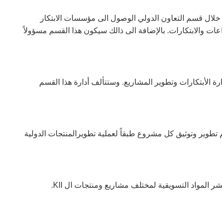
ن من الممكن من خلال قسم التعاون الدولي الوصول الى مؤسسات الابتكار
اعات والابتكارات. بالإضافة الى ذالك سيكون هذا القسم مسؤولاً
م في KII لأنه سيشرف على أدارة الأبتكارات وتطوير المشاريع. وستتألف أدارة هذا القسم
الدولية. وسيتم يتم تطوير وتوثيق كل مشروع طبقاً لعملية تطويرالمنتجات الدولية
ر المواد التسويقية لمختلف مشاريع ومنتجات ال KII.