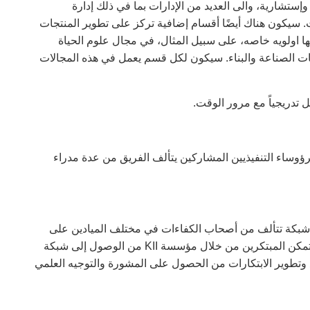
إستشارية، والى العديد من الإدارات بما في ذلك إدارة
لات. سيكون هناك أيضًا أقسام إضافية تركز على تطوير المنتجات
ا اولويه خاصه، على سبيل المثال، في مجال علوم الحياة
جيات الصناعة والبناء. سيكون لكل قسم يعمل في هذه المجالات
 تدريجياً مع مرور الوقت.
العمليات لمؤسسه KII. بالاضافة الى الرؤوساء التنفيذيين المشاركين يتألف الفريق من عدة مدراء
صول إلى شبكة تتألف من أصحاب الكفاءات في مختلف الميادين على
الصعيدين الوطني والدولي. من خلال هذا الفريق الاستشاري، سيتمكن المبتكرين من خلال مؤسسة KII من الوصول إلى شبكة
 وتطوير الابتكارات من الحصول على المشورة والتوجيه العلمي