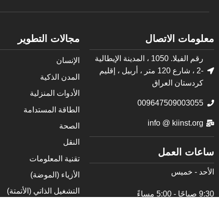
معلومات الاتصال
مجالات التطوير
رقم الفيلا. 1050 ، المدينة الإيطالية
الإنسان
-2 ، شارع 120 متر ، أربيل ، إقليم
المدن الذكية
كردستان العراق
الأدوات المنزلية
009647509003055
الطاقة المستدامة
info @ kiinst.org
الصحة
النقل
ساعات العمل
تقنية المعلومات
الأحد - خميس
الأزياء (الموضة)
التشغيل الذاتي (الأتمتة)
9:30 صباحًا - 5:00 مساءً
أخرى
الجمعة - السبت مغلق