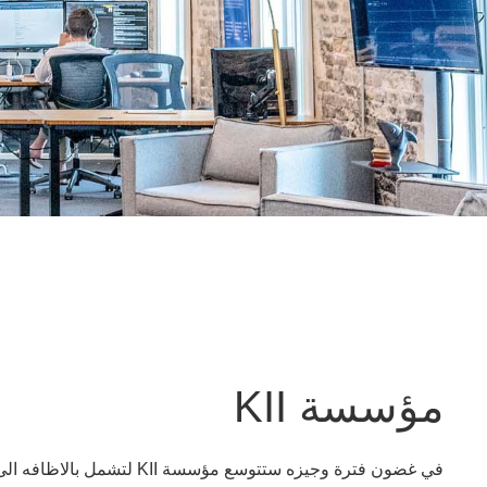
مؤسسة KII
في غضون فترة وجيزه ستتوسع م