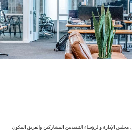
ؤسسة KII لتشمل بالاظافه الى مجلس الإدارة والرؤساء التنفيذيين المشاركين والفريق المكون