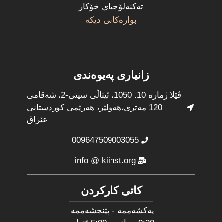
تەکنەلۆجیای خۆکار
بوارەکانی دیکە
زانیاری پەیوەندی
ڤێلا ژمارە 10. 1050، ئیتاڵی سیتی-2، شەقامی
120 مەتری،هەولێر، هەرێمی کوردستانی
عێراق
009647509003055
info @ kiinst.org
کاتی کارکردن
یەکشەممە - پێنجشەممە