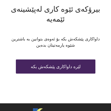
بیرۆکەی ئێوە کاری لەپێشینەی
ئێمەیە
داواکاری پێشکەش بکە بۆ ئەوەی بتوانین بە باشترین
شێوە یارمەتیتان بدەین
لێرە داواکاری پێشکەش بکە