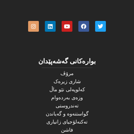
بوارەکانی گەشەپێدان
مرۆڤ
شاری زیرەک
کەلوپەلی نێو ماڵ
وزەی بەردەوام
تەندروستی
گواستنەوە و گەیاندن
تەکنەلۆجیای زانیاری
فاشن