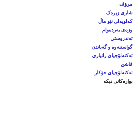
مرۆڤ
شاری زیرەک
کەلوپەلی نێو ماڵ
وزەی بەردەوام
تەندروستی
گواستنەوە و گەیاندن
تەکنەلۆجیای زانیاری
فاشن
تەکنەلۆجیای خۆکار
بوارەکانی دیکە