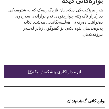
بوارەکانی دیکە
هەر بیرۆکەیەکی دیکە، یان تازەگەرییەک کە بە شێوەیەکی
دیارکراو ناکەوێتە چوارچێوەی ئەم بوارانەی سەرەوە،
دەتوانێت دەرفەتی هەڵسەنگاندنی هەبێت. تکایە
پەیوەندیمان پێوە بکەن بۆ گفتوگۆی زیاتر لەسەر
بیرۆکەکەتان.
لێرە داواکاری پێشکەش بکە
بوارەکانی گەشەپێدان