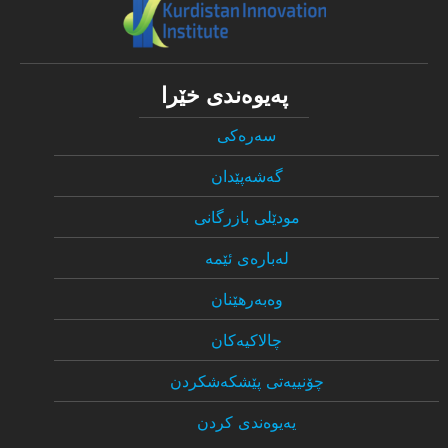
پەیوەندی خێرا
سەرەکی
گەشەپێدان
مودێلی بازرگانی
لەبارەی ئێمە
وەبەرهێنان
چالاکیەکان
چۆنییەتی پێشکەشکردن
یەیوەندی کردن